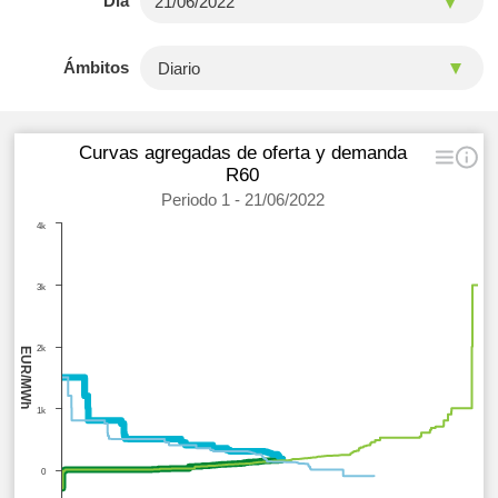
Día
Ámbitos
Curvas agregadas de oferta y demanda
R60
Periodo 1 - 21/06/2022
4k
3k
2k
EUR/MWh
1k
0