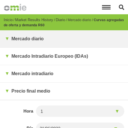
Pasar
al
contenido
principal
Breadcrumb
Inicio
Market Results History
Diario
Mercado diario
Curvas agregadas
de oferta y demanda R60
Mercado diario
Mercado Intradiario Europeo (IDAs)
Mercado intradiario
Precio final medio
Hora