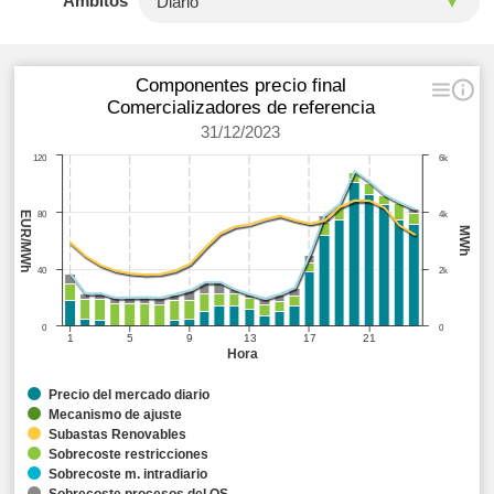
Ámbitos
Componentes precio final
Comercializadores de referencia
31/12/2023
120
6k
EUR/MWh
80
4k
MWh
40
2k
0
0
1
5
9
13
17
21
Hora
Precio del mercado diario
Mecanismo de ajuste
Subastas Renovables
Sobrecoste restricciones
Sobrecoste m. intradiario
Sobrecoste procesos del OS