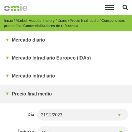
Pasar
al
contenido
principal
Breadcrumb
Inicio
Market Results History
Diario
Precio final medio
Componentes
precio final Comercializadores de referencia
Mercado diario
Mercado Intradiario Europeo (IDAs)
Mercado intradiario
Precio final medio
Día