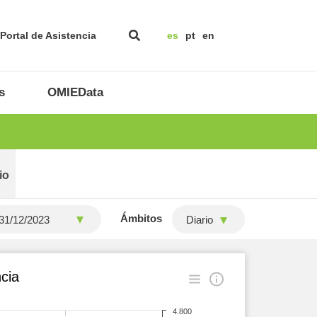
Portal de Asistencia
es
pt
en
s
OMIEData
io
Ámbitos
Diario
cia
4.800