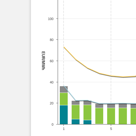
100
80
EUR/MWh
60
40
20
0
1
5