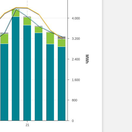
4.000
3.200
MWh
2.400
1.600
800
0
21