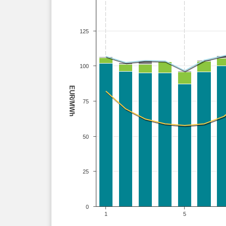
125
100
EUR/MWh
75
50
25
0
1
5