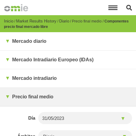
Pasar
al
contenido
principal
Breadcrumb
Inicio
Market Results History
Diario
Precio final medio
Componentes
precio final mercado libre
Mercado diario
Mercado Intradiario Europeo (IDAs)
Mercado intradiario
Precio final medio
Día