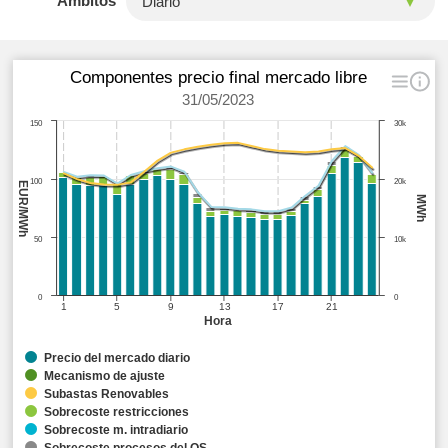
Ámbitos
Componentes precio final mercado libre
31/05/2023
150
30k
100
20k
EUR/MWh
MWh
50
10k
0
0
1
5
9
13
17
21
Hora
Precio del mercado diario
Mecanismo de ajuste
Subastas Renovables
Sobrecoste restricciones
Sobrecoste m. intradiario
Sobrecoste procesos del OS