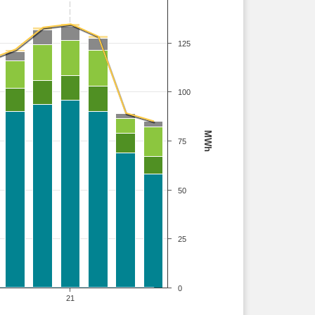
125
100
MWh
75
50
25
0
21