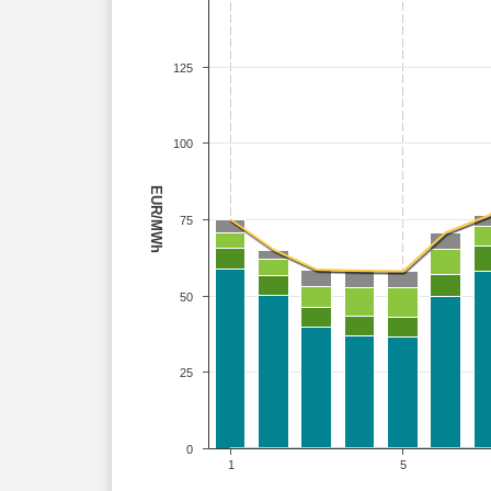
125
100
EUR/MWh
75
50
25
0
1
5