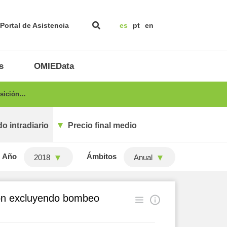
Portal de Asistencia
es
pt
en
s
OMIEData
isición…
o intradiario
Precio final medio
Año
Ámbitos
2018
Anual
ión excluyendo bombeo