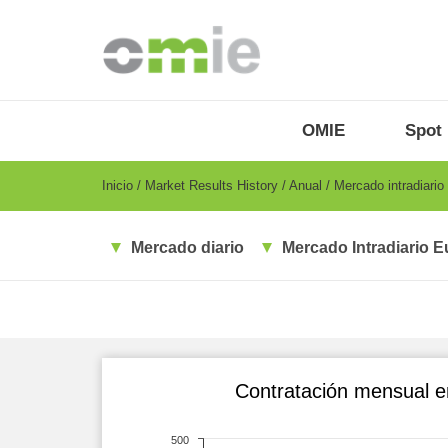
Pasar
al
contenido
principal
OMIE
Menu
OMIE
Spot
-
ES
Breadcrumb
Inicio
Market Results History
Anual
Mercado intradiario
Mercado diario
Mercado Intradiario E
Contratación mensual e
500