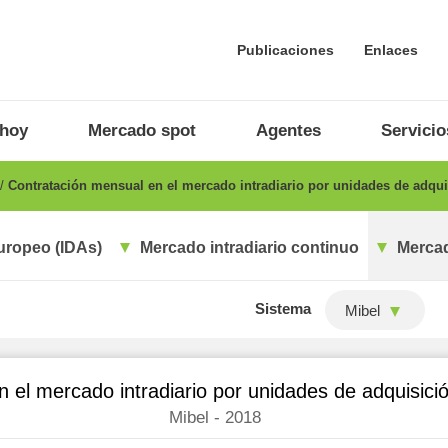
Publicaciones
Enlaces
 hoy
Mercado spot
Agentes
Servicio
Contratación mensual en el mercado intradiario por unidades de adqu
uropeo (IDAs)
Mercado intradiario continuo
Mercad
Sistema
Mibel
n el mercado intradiario por unidades de adquisic
Mibel - 2018