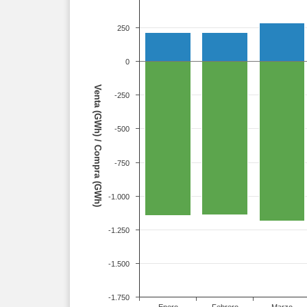
250
0
Venta (GWh) / Compra (GWh)
-250
-500
-750
-1.000
-1.250
-1.500
-1.750