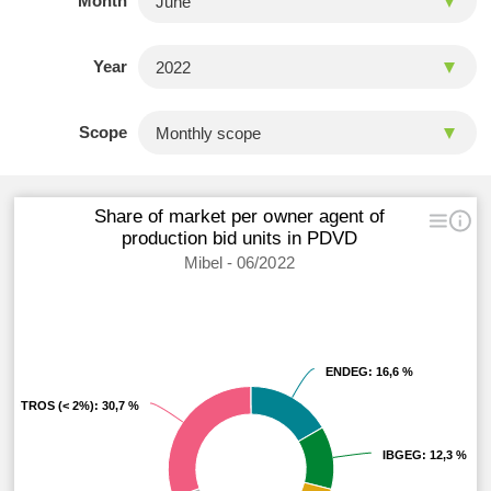
Month
Year
Scope
Share of market per owner agent of
production bid units in PDVD
Mibel - 06/2022
ENDEG
ENDEG
: 16,6 %
: 16,6 %
OTROS (< 2%)
OTROS (< 2%)
: 30,7 %
: 30,7 %
IBGEG
IBGEG
: 12,3 %
: 12,3 %