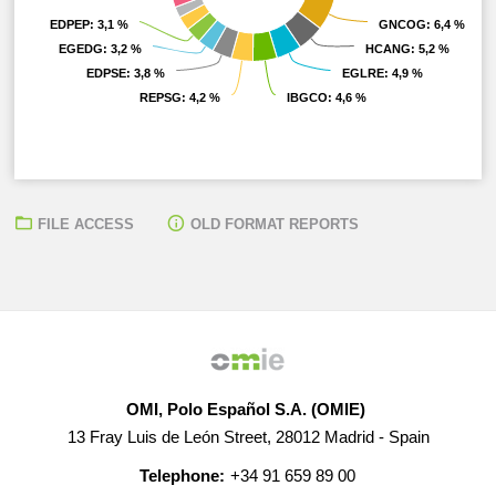
EDPEP
EDPEP
: 3,1 %
: 3,1 %
GNCOG
GNCOG
: 6,4 %
: 6,4 %
EGEDG
EGEDG
: 3,2 %
: 3,2 %
HCANG
HCANG
: 5,2 %
: 5,2 %
EDPSE
EDPSE
: 3,8 %
: 3,8 %
EGLRE
EGLRE
: 4,9 %
: 4,9 %
REPSG
REPSG
: 4,2 %
: 4,2 %
IBGCO
IBGCO
: 4,6 %
: 4,6 %
FILE ACCESS
OLD FORMAT REPORTS
OMI, Polo Español S.A. (OMIE)
13 Fray Luis de León Street, 28012 Madrid - Spain
Telephone:
+34 91 659 89 00