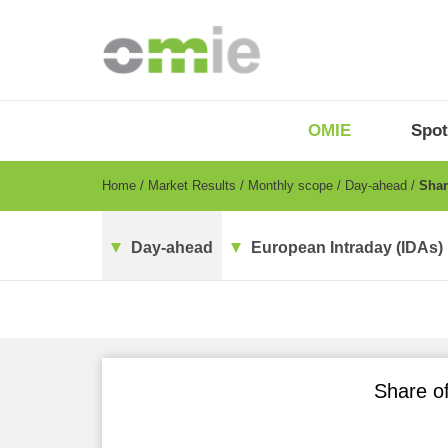
Skip
to
main
content
OMIE
Menu
OMIE
Spot
-
EN
Breadcrumb
Home
Market Results
Monthly scope
Day-ahead
Share
Day-ahead
European Intraday (IDAs)
Share of