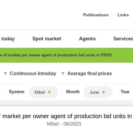
Publications
Links
 today
Spot market
Agents
Service
 of market per owner agent of production bid units in PDVD
Continuous Intraday
Average final prices
System
Month
Year
Mibel
June
 market per owner agent of production bid units 
Mibel - 06/2023