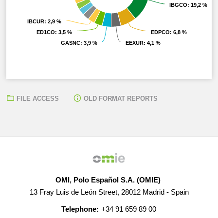
IBGCO
IBGCO
: 19,2 %
: 19,2 %
IBCUR
IBCUR
: 2,9 %
: 2,9 %
ED1CO
ED1CO
: 3,5 %
: 3,5 %
EDPCO
EDPCO
: 6,8 %
: 6,8 %
GASNC
GASNC
: 3,9 %
: 3,9 %
EEXUR
EEXUR
: 4,1 %
: 4,1 %
FILE ACCESS
OLD FORMAT REPORTS
OMI, Polo Español S.A. (OMIE)
13 Fray Luis de León Street, 28012 Madrid - Spain
Telephone:
+34 91 659 89 00