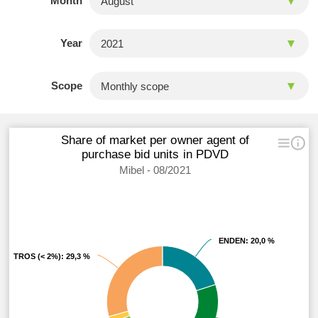
Month
Year
Scope
Share of market per owner agent of
purchase bid units in PDVD
Mibel - 08/2021
ENDEN
ENDEN
: 20,0 %
: 20,0 %
OTROS (< 2%)
OTROS (< 2%)
: 29,3 %
: 29,3 %