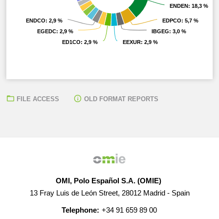
ENDEN
ENDEN
: 18,3 %
: 18,3 %
ENDCO
ENDCO
: 2,9 %
: 2,9 %
EDPCO
EDPCO
: 5,7 %
: 5,7 %
EGEDC
EGEDC
: 2,9 %
: 2,9 %
IBGEG
IBGEG
: 3,0 %
: 3,0 %
ED1CO
ED1CO
: 2,9 %
: 2,9 %
EEXUR
EEXUR
: 2,9 %
: 2,9 %
FILE ACCESS
OLD FORMAT REPORTS
OMI, Polo Español S.A. (OMIE)
13 Fray Luis de León Street, 28012 Madrid - Spain
Telephone:
+34 91 659 89 00