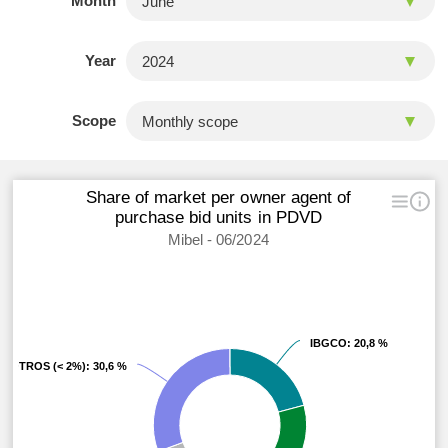
Month
Year
Scope
Share of market per owner agent of
purchase bid units in PDVD
Mibel - 06/2024
IBGCO
IBGCO
: 20,8 %
: 20,8 %
OTROS (< 2%)
OTROS (< 2%)
: 30,6 %
: 30,6 %