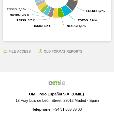
ENDEG
ENDEG
: 3,3 %
: 3,3 %
EGLRE
EGLRE
: 8,2 %
: 8,2 %
MOVHG
MOVHG
: 3,6 %
: 3,6 %
REPSG
REPSG
: 3,7 %
: 3,7 %
EGEDG
EGEDG
: 6,8 %
: 6,8 %
IGNIG
IGNIG
: 4,2 %
: 4,2 %
NEXUG
NEXUG
: 4,5 %
: 4,5 %
FILE ACCESS
OLD FORMAT REPORTS
OMI, Polo Español S.A. (OMIE)
13 Fray Luis de León Street, 28012 Madrid - Spain
Telephone:
+34 91 659 89 00