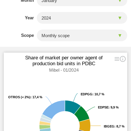
Month
Year
Scope
Share of market per owner agent of
production bid units in PDBC
Mibel - 01/2024
EDPGG
EDPGG
: 10,7 %
: 10,7 %
OTROS (< 2%)
OTROS (< 2%)
: 17,4 %
: 17,4 %
EDPSE
EDPSE
: 9,9 %
: 9,9 %
IBGEG
IBGEG
: 8,7 %
: 8,7 %