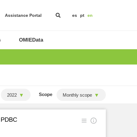
Assistance Portal
es
pt
en
s
OMIEData
Scope
2022
Monthly scope
in PDBC