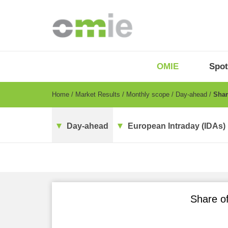
Skip
to
main
content
OMIE
Menu
OMIE
Spot
-
EN
Breadcrumb
Home
Market Results
Monthly scope
Day-ahead
Share
Day-ahead
European Intraday (IDAs)
Share of