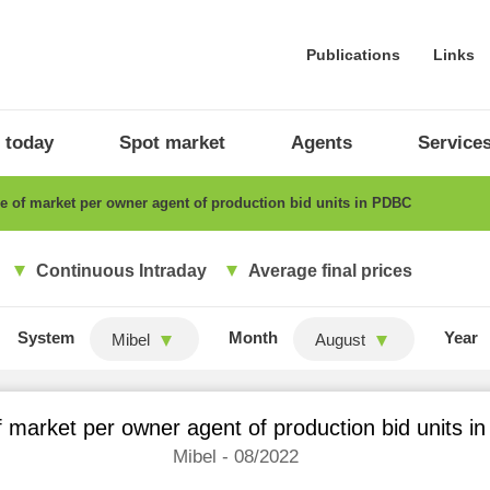
Publications
Links
 today
Spot market
Agents
Service
 of market per owner agent of production bid units in PDBC
Continuous Intraday
Average final prices
System
Month
Year
Mibel
August
 market per owner agent of production bid units 
Mibel - 08/2022