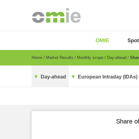
Skip
to
main
content
OMIE
Menu
OMIE
Spot
-
EN
Breadcrumb
Home
Market Results
Monthly scope
Day-ahead
Share
Day-ahead
European Intraday (IDAs)
Share of