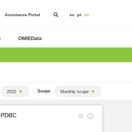
Assistance Portal
es
pt
en
s
OMIEData
Scope
2022
Monthly scope
in PDBC