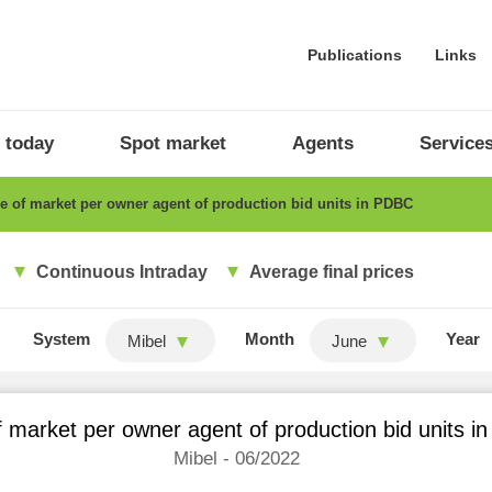
Publications
Links
 today
Spot market
Agents
Service
 of market per owner agent of production bid units in PDBC
Continuous Intraday
Average final prices
System
Month
Year
Mibel
June
 market per owner agent of production bid units 
Mibel - 06/2022