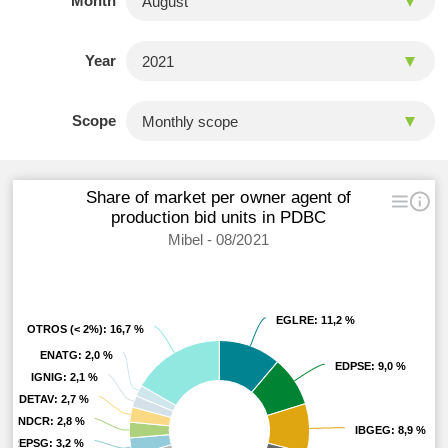
Month
Year
Scope
Share of market per owner agent of
production bid units in PDBC
Mibel - 08/2021
EGLRE
EGLRE
: 11,2 %
: 11,2 %
OTROS (< 2%)
OTROS (< 2%)
: 16,7 %
: 16,7 %
ENATG
ENATG
: 2,0 %
: 2,0 %
EDPSE
EDPSE
: 9,0 %
: 9,0 %
IGNIG
IGNIG
: 2,1 %
: 2,1 %
DETAV
DETAV
: 2,7 %
: 2,7 %
ENDCR
ENDCR
: 2,8 %
: 2,8 %
IBGEG
IBGEG
: 8,9 %
: 8,9 %
REPSG
REPSG
: 3,2 %
: 3,2 %