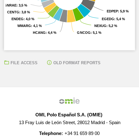
GNRAE
GNRAE
: 3,5 %
: 3,5 %
EDPEP
EDPEP
: 5,9 %
: 5,9 %
CENTG
CENTG
: 3,8 %
: 3,8 %
ENDEG
ENDEG
: 4,0 %
: 4,0 %
EGEDG
EGEDG
: 5,4 %
: 5,4 %
WMARG
WMARG
: 4,1 %
: 4,1 %
NEXUG
NEXUG
: 5,2 %
: 5,2 %
HCANG
HCANG
: 4,4 %
: 4,4 %
GNCOG
GNCOG
: 5,1 %
: 5,1 %
FILE ACCESS
OLD FORMAT REPORTS
OMI, Polo Español S.A. (OMIE)
13 Fray Luis de León Street, 28012 Madrid - Spain
Telephone:
+34 91 659 89 00