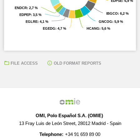
EDPSE
EDPSE
: 6,9 %
: 6,9 %
ENDCR
ENDCR
: 2,7 %
: 2,7 %
IBGCO
IBGCO
: 6,2 %
: 6,2 %
EDPEP
EDPEP
: 3,5 %
: 3,5 %
EGLRE
EGLRE
: 4,1 %
: 4,1 %
GNCOG
GNCOG
: 5,9 %
: 5,9 %
EGEDG
EGEDG
: 4,7 %
: 4,7 %
HCANG
HCANG
: 5,6 %
: 5,6 %
FILE ACCESS
OLD FORMAT REPORTS
OMI, Polo Español S.A. (OMIE)
13 Fray Luis de León Street, 28012 Madrid - Spain
Telephone:
+34 91 659 89 00