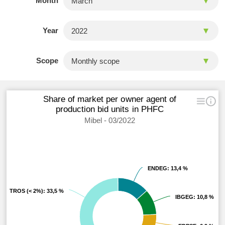
Month
Year
Scope
Share of market per owner agent of
production bid units in PHFC
Mibel - 03/2022
ENDEG
ENDEG
: 13,4 %
: 13,4 %
OTROS (< 2%)
OTROS (< 2%)
: 33,5 %
: 33,5 %
IBGEG
IBGEG
: 10,8 %
: 10,8 %