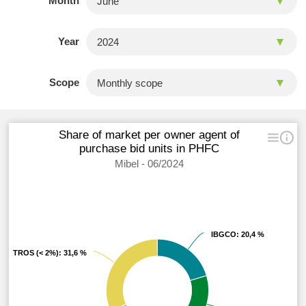
Month
Year
Scope
Share of market per owner agent of
purchase bid units in PHFC
Mibel - 06/2024
IBGCO
IBGCO
: 20,4 %
: 20,4 %
OTROS (< 2%)
OTROS (< 2%)
: 31,6 %
: 31,6 %