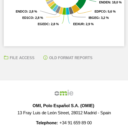
ENDEN
ENDEN
: 18,0 %
: 18,0 %
ENDCO
ENDCO
: 2,8 %
: 2,8 %
EDPCO
EDPCO
: 5,6 %
: 5,6 %
ED1CO
ED1CO
: 2,8 %
: 2,8 %
IBGEG
IBGEG
: 3,2 %
: 3,2 %
EGEDC
EGEDC
: 2,8 %
: 2,8 %
EEXUR
EEXUR
: 2,9 %
: 2,9 %
FILE ACCESS
OLD FORMAT REPORTS
OMI, Polo Español S.A. (OMIE)
13 Fray Luis de León Street, 28012 Madrid - Spain
Telephone:
+34 91 659 89 00