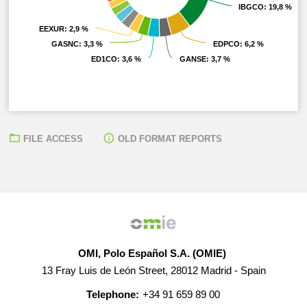
IBGCO
IBGCO
: 19,8 %
: 19,8 %
EEXUR
EEXUR
: 2,9 %
: 2,9 %
GASNC
GASNC
: 3,3 %
: 3,3 %
EDPCO
EDPCO
: 6,2 %
: 6,2 %
ED1CO
ED1CO
: 3,6 %
: 3,6 %
GANSE
GANSE
: 3,7 %
: 3,7 %
FILE ACCESS
OLD FORMAT REPORTS
OMI, Polo Español S.A. (OMIE)
13 Fray Luis de León Street, 28012 Madrid - Spain
Telephone:
+34 91 659 89 00