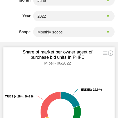
Month
Year
Scope
Share of market per owner agent of
purchase bid units in PHFC
Mibel - 06/2022
ENDEN
ENDEN
: 19,9 %
: 19,9 %
OTROS (< 2%)
OTROS (< 2%)
: 30,6 %
: 30,6 %