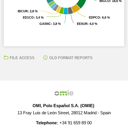
IBGCO
IBGCO
: 18,6 %
: 18,6 %
IBCUR
IBCUR
: 2,8 %
: 2,8 %
ED1CO
ED1CO
: 3,4 %
: 3,4 %
EDPCO
EDPCO
: 6,6 %
: 6,6 %
GASNC
GASNC
: 3,8 %
: 3,8 %
EEXUR
EEXUR
: 4,0 %
: 4,0 %
FILE ACCESS
OLD FORMAT REPORTS
OMI, Polo Español S.A. (OMIE)
13 Fray Luis de León Street, 28012 Madrid - Spain
Telephone:
+34 91 659 89 00