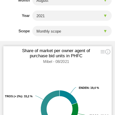
Month
Year
Scope
Share of market per owner agent of
purchase bid units in PHFC
Mibel - 08/2021
ENDEN
ENDEN
: 19,4 %
: 19,4 %
OTROS (< 2%)
OTROS (< 2%)
: 33,2 %
: 33,2 %