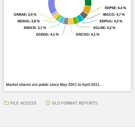
EDPSE
EDPSE
: 6,4 %
: 6,4 %
GNRAE
GNRAE
: 2,4 %
: 2,4 %
IBGCO
IBGCO
: 4,7 %
: 4,7 %
NEXUG
NEXUG
: 2,8 %
: 2,8 %
EDPGG
EDPGG
: 4,3 %
: 4,3 %
ENDCR
ENDCR
: 3,7 %
: 3,7 %
EGLRE
EGLRE
: 4,2 %
: 4,2 %
EGEDG
EGEDG
: 4,1 %
: 4,1 %
GNCOG
GNCOG
: 4,1 %
: 4,1 %
Market shares are public since May 2001 to April 2011.
FILE ACCESS
OLD FORMAT REPORTS