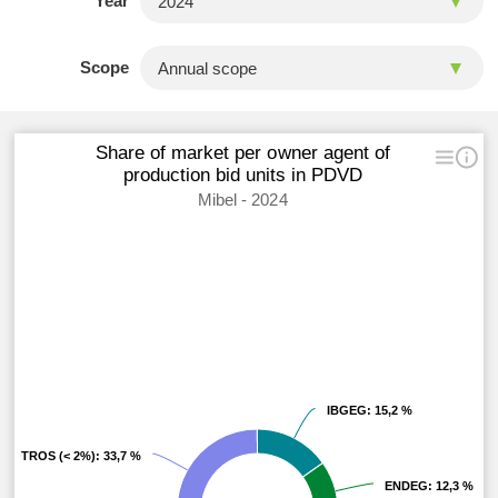
Year
Scope
Share of market per owner agent of
production bid units in PDVD
Mibel - 2024
IBGEG
IBGEG
: 15,2 %
: 15,2 %
OTROS (< 2%)
OTROS (< 2%)
: 33,7 %
: 33,7 %
ENDEG
ENDEG
: 12,3 %
: 12,3 %