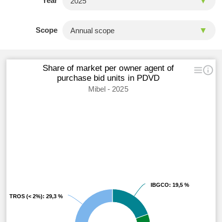
Year
Scope
Share of market per owner agent of
purchase bid units in PDVD
Mibel - 2025
IBGCO
IBGCO
: 19,5 %
: 19,5 %
OTROS (< 2%)
OTROS (< 2%)
: 29,3 %
: 29,3 %