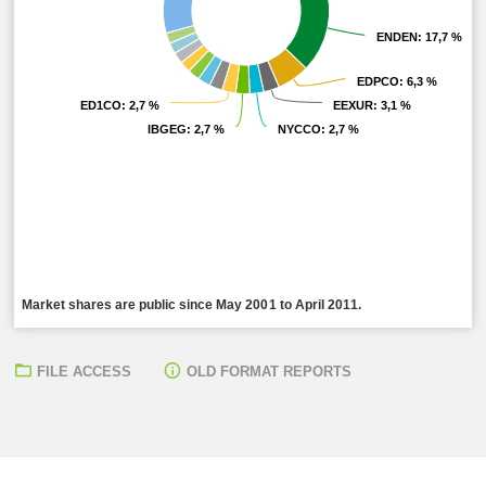
ENDEN
ENDEN
: 17,7 %
: 17,7 %
EDPCO
EDPCO
: 6,3 %
: 6,3 %
ED1CO
ED1CO
: 2,7 %
: 2,7 %
EEXUR
EEXUR
: 3,1 %
: 3,1 %
IBGEG
IBGEG
: 2,7 %
: 2,7 %
NYCCO
NYCCO
: 2,7 %
: 2,7 %
Market shares are public since May 2001 to April 2011.
FILE ACCESS
OLD FORMAT REPORTS