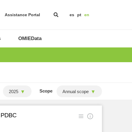
Assistance Portal
es
pt
en
s
OMIEData
Scope
2025
Annual scope
in PDBC