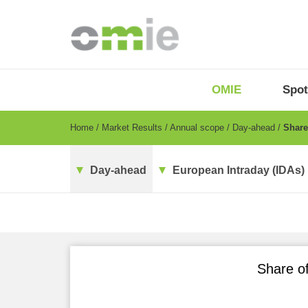
Skip
to
main
content
OMIE
Menu
OMIE
Spot
-
EN
Breadcrumb
Home
Market Results
Annual scope
Day-ahead
Share 
Day-ahead
European Intraday (IDAs)
Share of