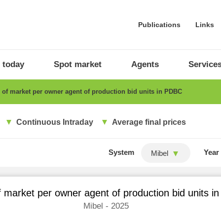
Publications
Links
 today
Spot market
Agents
Service
of market per owner agent of production bid units in PDBC
Continuous Intraday
Average final prices
System
Year
Mibel
 market per owner agent of production bid units 
Mibel - 2025