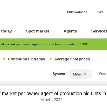
Publications
Links
 today
Spot market
Agents
Service
of market per owner agent of production bid units in PDBC
Continuous Intraday
Average final prices
System
Year
Mibel
 market per owner agent of production bid units 
Mibel - 2024