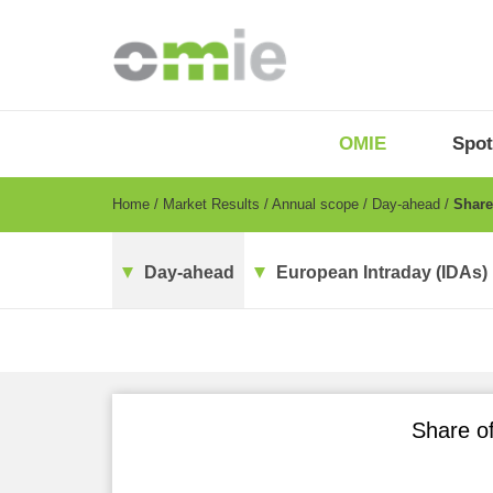
Skip
to
main
content
OMIE
Menu
OMIE
Spot
-
EN
Breadcrumb
Home
Market Results
Annual scope
Day-ahead
Share 
Day-ahead
European Intraday (IDAs)
Share of