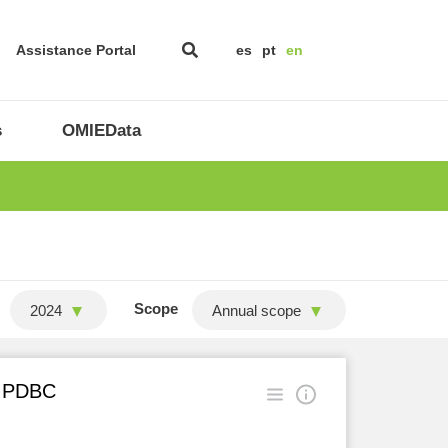
Assistance Portal
es
pt
en
s
OMIEData
Scope
2024
Annual scope
in PDBC