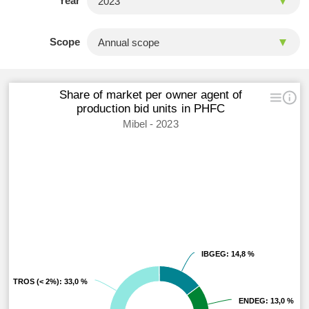
Year
Scope
Share of market per owner agent of
production bid units in PHFC
Mibel - 2023
IBGEG
IBGEG
: 14,8 %
: 14,8 %
OTROS (< 2%)
OTROS (< 2%)
: 33,0 %
: 33,0 %
ENDEG
ENDEG
: 13,0 %
: 13,0 %