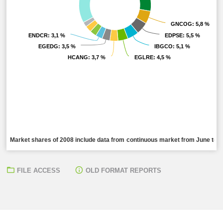
GNCOG
GNCOG
: 5,8 %
: 5,8 %
ENDCR
ENDCR
: 3,1 %
: 3,1 %
EDPSE
EDPSE
: 5,5 %
: 5,5 %
EGEDG
EGEDG
: 3,5 %
: 3,5 %
IBGCO
IBGCO
: 5,1 %
: 5,1 %
HCANG
HCANG
: 3,7 %
: 3,7 %
EGLRE
EGLRE
: 4,5 %
: 4,5 %
Market shares of 2008 include data from continuous market from June to De
FILE ACCESS
OLD FORMAT REPORTS