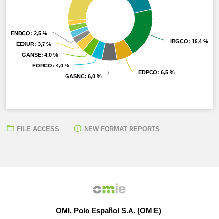
ENDCO
ENDCO
: 2,5 %
: 2,5 %
IBGCO
IBGCO
: 19,4 %
: 19,4 %
EEXUR
EEXUR
: 3,7 %
: 3,7 %
GANSE
GANSE
: 4,0 %
: 4,0 %
FORCO
FORCO
: 4,0 %
: 4,0 %
EDPCO
EDPCO
: 6,5 %
: 6,5 %
GASNC
GASNC
: 6,0 %
: 6,0 %
FILE ACCESS
NEW FORMAT REPORTS
OMI, Polo Español S.A. (OMIE)