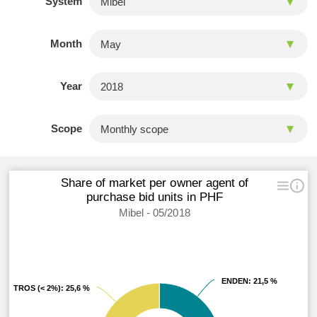
System
Month
Year
Scope
Share of market per owner agent of
purchase bid units in PHF
Mibel - 05/2018
ENDEN
ENDEN
: 21,5 %
: 21,5 %
OTROS (< 2%)
OTROS (< 2%)
: 25,6 %
: 25,6 %