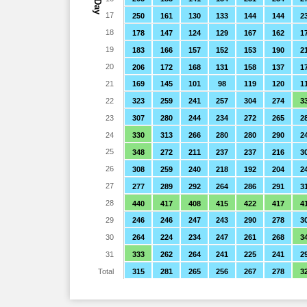
Day
17
250
161
130
133
144
144
2
18
178
147
124
129
167
162
1
19
183
166
157
152
153
190
2
20
206
172
168
131
158
137
1
21
169
145
101
98
119
120
1
22
323
259
241
257
304
274
3
23
307
280
244
234
272
265
2
24
330
313
266
280
280
290
2
25
348
272
211
237
237
216
3
26
308
259
240
218
192
204
2
27
277
289
292
264
286
291
3
28
440
417
408
415
422
417
4
29
246
246
247
243
290
278
3
30
264
224
234
247
261
268
3
31
333
262
264
241
225
241
2
Total
315
281
265
256
267
278
3