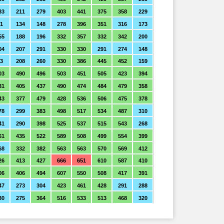
33
211
279
403
441
375
358
229
1
134
148
278
396
351
316
173
55
188
196
332
357
332
342
200
04
207
291
330
330
291
274
148
3
208
260
330
386
445
452
159
03
490
496
503
451
505
423
394
31
405
437
490
474
484
479
358
43
377
479
428
536
506
475
378
78
299
383
498
517
534
487
310
41
290
398
525
537
515
543
268
61
435
522
589
508
499
554
399
68
332
382
563
563
570
569
412
26
413
427
666
651
610
587
410
06
406
494
607
550
508
417
391
47
273
304
423
461
428
291
288
30
275
364
516
533
513
468
320