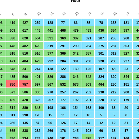
Hour
12
16
11
15
10
14
13
17
8
7
9
06
419
427
259
128
77
86
85
78
158
181
1
09
609
617
448
441
468
479
453
430
354
397
4
24
598
620
564
391
369
387
321
287
255
268
3
27
448
482
420
319
291
290
284
275
287
303
2
34
518
510
516
377
369
342
357
301
319
327
3
10
471
484
429
292
284
301
238
220
288
237
2
64
348
341
244
138
122
130
125
107
48
23
2
47
485
500
401
326
286
346
342
324
320
344
3
69
750
757
597
567
532
578
509
464
250
181
1
86
573
506
380
270
257
267
252
230
212
200
2
16
459
420
323
207
177
192
201
220
158
179
1
62
514
389
343
198
166
154
163
109
63
20
3
71
311
290
128
15
11
17
18
5
5
8
24
286
135
87
96
126
17
14
12
12
31
24
365
338
232
266
176
145
108
60
18
17
4
76
330
334
233
240
161
268
328
217
152
166
2