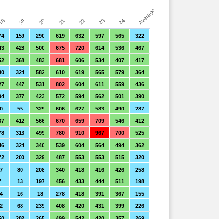
Average
21
20
24
19
23
18
22
74
159
290
619
632
597
565
322
43
428
500
675
720
614
536
467
52
368
483
681
606
534
407
417
80
324
582
610
619
565
579
364
27
447
531
802
604
611
559
436
94
377
423
572
594
562
501
390
0
55
329
606
627
583
490
287
37
412
566
670
659
709
546
412
78
313
499
780
910
967
700
525
46
324
340
539
604
564
494
362
72
200
329
487
553
553
515
320
7
80
208
340
418
416
426
258
7
13
197
456
433
444
511
198
24
16
18
278
418
391
367
155
2
68
239
408
420
431
399
226
50
282
265
499
542
420
357
269