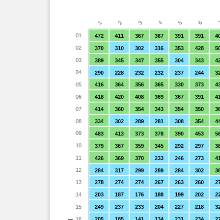
4
3
2
6
1
5
01
472
411
367
367
391
391
4
02
370
310
302
316
353
428
5
03
389
345
347
355
304
343
4
04
290
228
232
232
237
244
3
05
416
364
356
365
330
373
4
06
418
420
408
369
367
391
4
07
414
360
354
343
354
350
3
08
334
302
289
281
308
354
4
09
483
413
373
378
390
453
5
10
379
367
359
345
292
297
3
11
426
369
370
233
246
273
4
12
284
317
299
289
284
302
3
13
278
274
274
267
263
260
2
14
203
187
176
188
199
202
2
15
249
237
233
204
227
218
3
16
205
185
141
134
231
234
2