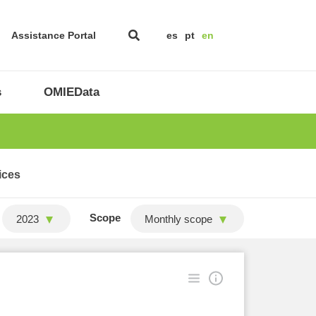
Assistance Portal
es
pt
en
s
OMIEData
ices
Scope
2023
Monthly scope