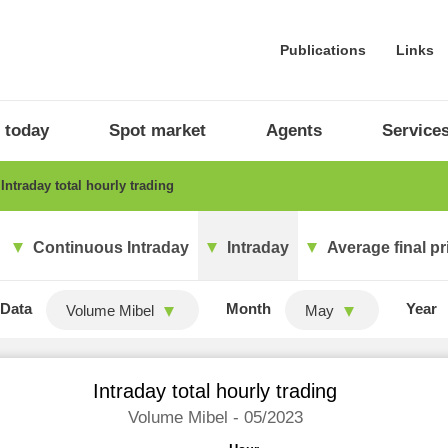
Publications
Links
 today
Spot market
Agents
Service
Intraday total hourly trading
Continuous Intraday
Intraday
Average final pr
Data
Month
Year
Volume Mibel
May
Intraday total hourly trading
Volume Mibel - 05/2023