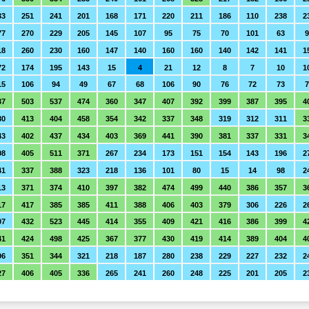
33
251
241
201
168
171
220
211
186
110
238
2
77
270
229
205
145
107
95
75
70
101
63
9
18
260
230
160
147
140
160
160
140
142
141
1
72
174
195
143
15
4
21
12
8
7
10
1
15
106
94
49
67
68
106
90
76
72
73
7
37
503
537
474
360
347
407
392
399
387
395
4
80
413
404
458
354
342
337
348
319
312
311
3
43
402
437
434
403
369
441
390
381
337
331
3
08
405
511
371
267
234
173
151
154
143
196
2
41
337
388
323
218
136
101
80
15
14
98
2
13
371
374
410
397
382
474
499
440
386
357
3
17
417
385
385
411
388
406
403
379
306
226
2
07
432
523
445
414
355
409
421
416
386
399
4
41
424
498
425
367
377
430
419
414
389
404
4
96
351
344
321
218
187
280
238
229
227
232
2
27
406
405
336
265
241
260
248
225
201
205
2