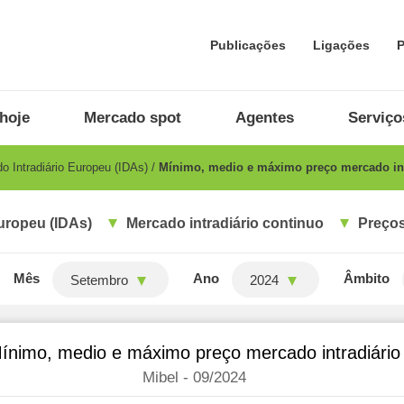
Publicações
Ligações
P
hoje
Mercado spot
Agentes
Serviço
 Intradiário Europeu (IDAs)
Mínimo, medio e máximo preço mercado int
uropeu (IDAs)
Mercado intradiário continuo
Preços
Mês
Ano
Âmbito
Setembro
2024
ínimo, medio e máximo preço mercado intradiário
Mibel - 09/2024