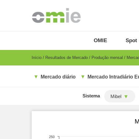
Passar
para
o
conteúdo
principal
OMIE
Menu
OMIE
Spot 
-
PT
Breadcrumb
Início
Resultados de Mercado
Produção mensal
Mercado
Mercado diário
Mercado Intradiário E
Sistema
Mibel
M
250