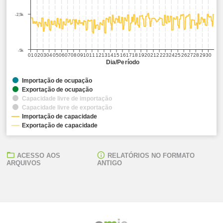
-2,5k
-5k
01
02
03
04
05
06
07
08
09
10
11
12
13
14
15
16
17
18
19
20
21
22
23
24
25
26
27
28
29
30
Dia/Período
Importação de ocupação
Exportação de ocupação
Capacidade livre de importação
Capacidade livre de exportação
Importação de capacidade
Exportação de capacidade
ACESSO AOS
RELATÓRIOS NO FORMATO
ARQUIVOS
ANTIGO