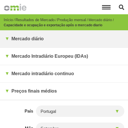
Passar
para
o
conteúdo
Breadcrumb
Início
Resultados de Mercado
Produção mensal
Mercado diário
principal
Capacidade e ocupação e exportação após o mercado diario
Mercado diário
Mercado Intradiário Europeu (IDAs)
Mercado intradiário continuo
Preços finais médios
País