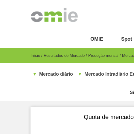
Passar
para
o
conteúdo
principal
OMIE
Menu
OMIE
Spot 
-
PT
Breadcrumb
Início
Resultados de Mercado
Produção mensal
Mercado
Mercado diário
Mercado Intradiário E
S
Quota de mercado 