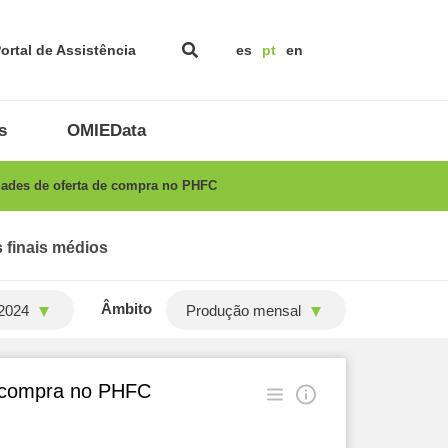
ortal de Assistência
es
pt
en
s
OMIEData
dades de oferta de compra no PHFC
 finais médios
Âmbito
2024
Produção mensal
e compra no PHFC