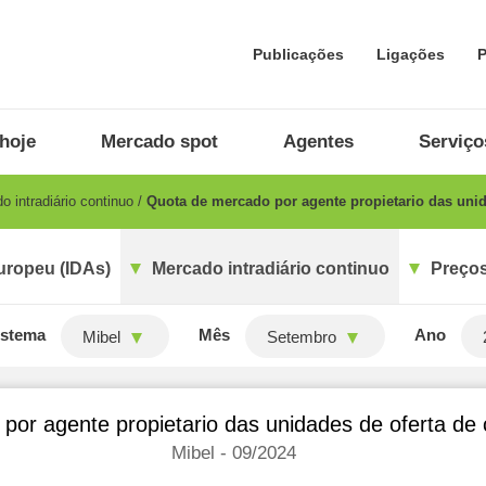
Publicações
Ligações
P
hoje
Mercado spot
Agentes
Serviço
 intradiário continuo
Quota de mercado por agente propietario das uni
uropeu (IDAs)
Mercado intradiário continuo
Preços
istema
Mês
Ano
Mibel
Setembro
por agente propietario das unidades de oferta d
Mibel - 09/2024