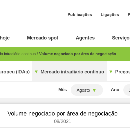
Publicações
Ligações
P
hoje
Mercado spot
Agentes
Serviço
 intradiário continuo
Volume negociado por área de negociação
uropeu (IDAs)
Mercado intradiário continuo
Preços
Mês
Ano
Agosto
Volume negociado por área de negociação
08/2021