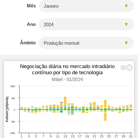
Mês
Ano
Âmbito
Negociação diária no mercado intradiário
contínuo por tipo de tecnologia
Mibel - 01/2024
100k
Venda/Compra
50k
0
-50k
-100k
1
3
5
7
9
11
13
15
17
19
21
23
25
27
29
31