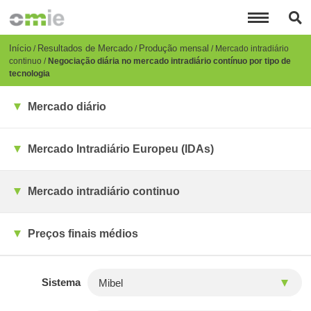
Passar
para
o
conteúdo
Breadcrumb
Início
Resultados de Mercado
Produção mensal
Mercado intradiário
principal
continuo
Negociação diária no mercado intradiário contínuo por tipo de
tecnologia
Mercado diário
Mercado Intradiário Europeu (IDAs)
Mercado intradiário continuo
Preços finais médios
Sistema