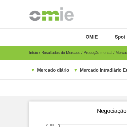
Passar
para
o
conteúdo
principal
OMIE
Menu
OMIE
Spot 
-
PT
Breadcrumb
Início
Resultados de Mercado
Produção mensal
Mercado
Mercado diário
Mercado Intradiário E
Negociação 
20.000