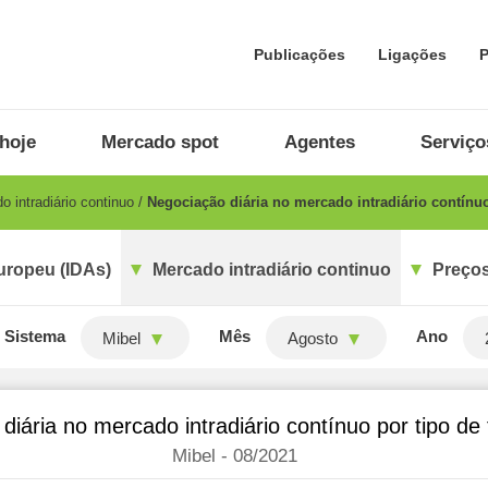
Publicações
Ligações
P
hoje
Mercado spot
Agentes
Serviço
 intradiário continuo
Negociação diária no mercado intradiário contínuo
uropeu (IDAs)
Mercado intradiário continuo
Preços
Sistema
Mês
Ano
Mibel
Agosto
diária no mercado intradiário contínuo por tipo de
Mibel - 08/2021