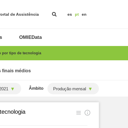
ortal de Assistência
es
pt
en
s
OMIEData
 por tipo de tecnologia
 finais médios
Âmbito
2021
Produção mensal
 tecnologia