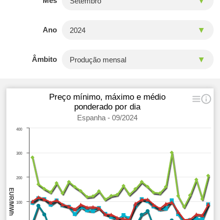
Mês
Ano
Âmbito
Preço mínimo, máximo e médio
ponderado por dia
Espanha - 09/2024
400
300
200
EUR/MWh
100