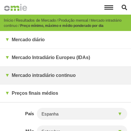
Passar
para
o
conteúdo
Breadcrumb
Início
Resultados de Mercado
Produção mensal
Mercado intradiário
principal
continuo
Preço mínimo, máximo e médio ponderado por dia
Mercado diário
Mercado Intradiário Europeu (IDAs)
Mercado intradiário continuo
Preços finais médios
País