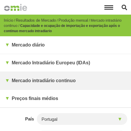
Passar
para
o
conteúdo
Breadcrumb
Início
Resultados de Mercado
Produção mensal
Mercado intradiário
principal
continuo
Capacidade e ocupação de importação e exportação após o
continuo mercado intradiario
Mercado diário
Mercado Intradiário Europeu (IDAs)
Mercado intradiário continuo
Preços finais médios
País