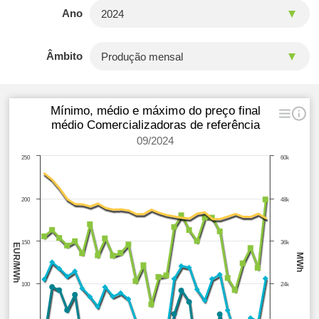
Ano
Âmbito
Mínimo, médio e máximo do preço final
médio Comercializadoras de referência
09/2024
250
60k
200
48k
150
36k
EUR/MWh
MWh
100
24k