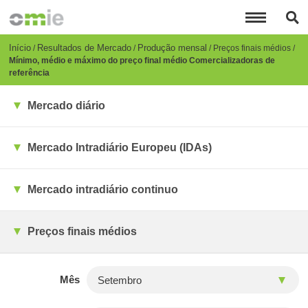
Passar
para
o
conteúdo
Breadcrumb
Início
Resultados de Mercado
Produção mensal
Preços finais médios
principal
Mínimo, médio e máximo do preço final médio Comercializadoras de
referência
Mercado diário
Mercado Intradiário Europeu (IDAs)
Mercado intradiário continuo
Preços finais médios
Mês