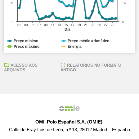
50
12k
0
0
01
03
05
07
09
11
13
15
17
19
21
23
25
27
29
Dia
Preço mínimo
Preço médio aritmético
Preço máximo
Energia
ACESSO AOS
RELATÓRIOS NO FORMATO
ARQUIVOS
ANTIGO
OMI, Polo Español S.A. (OMIE)
Calle de Fray Luis de León, n.º 13, 28012 Madrid – Espanha