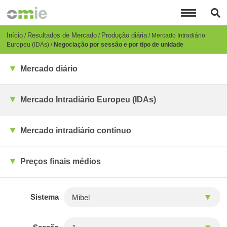
Passar
para
o
conteúdo
Breadcrumb
Início
Resultados de Mercado
Produção diária
Mercado Intradiário
principal
Europeu (IDAs)
Negociação por sessão e por tipo de unidade
Mercado diário
Mercado Intradiário Europeu (IDAs)
Mercado intradiário continuo
Preços finais médios
Sistema