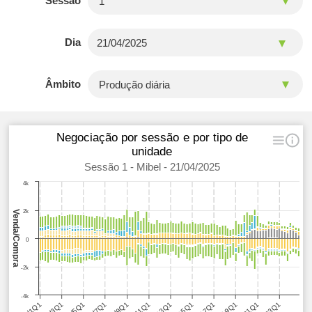
Sessão
Dia
Âmbito
Negociação por sessão e por tipo de
unidade
Sessão 1 - Mibel - 21/04/2025
4k
2k
Venda/Compra
0
-2k
-4k
H5Q1
H11Q1
H17Q1
H23Q1
H9Q1
H15Q1
H21Q1
H3Q1
H1Q1
H7Q1
H13Q1
H19Q1