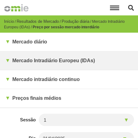
Passar
para
o
conteúdo
Breadcrumb
Início
Resultados de Mercado
Produção diária
Mercado Intradiário
principal
Europeu (IDAs)
Preço por sessão mercado interdiário
Mercado diário
Mercado Intradiário Europeu (IDAs)
Mercado intradiário continuo
Preços finais médios
Sessão