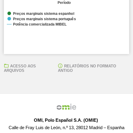
Período
Preços marginais sistema espanhol
Preços marginais sistema português
Potência comercializada MIBEL
ACESSO AOS
RELATÓRIOS NO FORMATO
ARQUIVOS
ANTIGO
Média aritmética dos preços marginais:
● Sistema eléctrico espanhol: 49,08 EUR/MWh ● Sistema
Potência comercializada MIBEL:
● 134.571,10 MW
OMI, Polo Español S.A. (OMIE)
Calle de Fray Luis de León, n.º 13, 28012 Madrid – Espanha