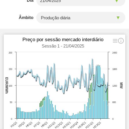
Dia
Âmbito
Preço por sessão mercado interdiário
Sessão 1 - 21/04/2025
200
2400
150
1800
EUR/MWh
MW
100
1200
50
600
0
0
H5Q1
H11Q1
H16Q4
H23Q1
H3Q1
H9Q1
H15Q1
H21Q1
H1Q1
H7Q1
H13Q1
H19Q1