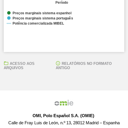
Período
Preços marginais sistema espanhol
Preços marginais sistema português
Potência comercializada MIBEL
ACESSO AOS
RELATÓRIOS NO FORMATO
ARQUIVOS
ANTIGO
Média aritmética dos preços marginais:
● Sistema eléctrico espanhol: 114,04 EUR/MWh ● Sist
Potência comercializada MIBEL:
● 115.892,80 MW
OMI, Polo Español S.A. (OMIE)
Calle de Fray Luis de León, n.º 13, 28012 Madrid – Espanha