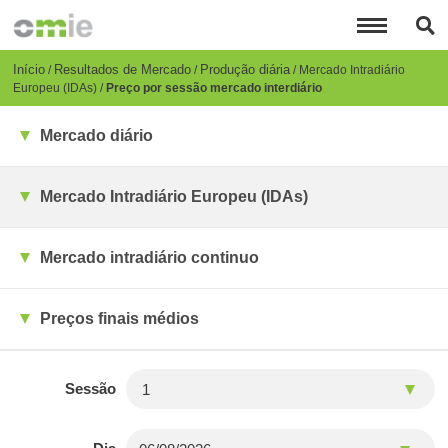
Passar
para
o
conteúdo
Breadcrumb
Início
Resultados de Mercado
Produção diária
Mercado Intradiário
principal
Europeu (IDAs)
Preço por sessão mercado interdiário
Mercado diário
Mercado Intradiário Europeu (IDAs)
Mercado intradiário continuo
Preços finais médios
Sessão