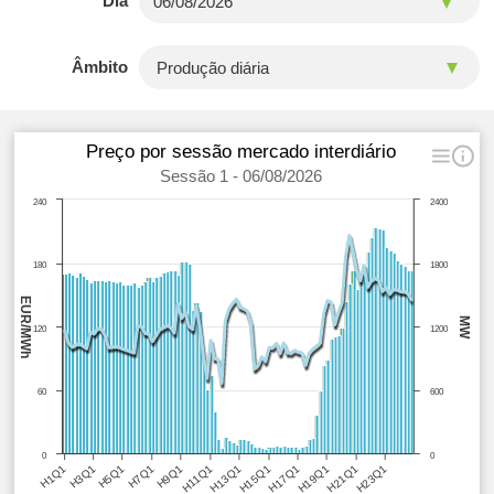
Dia
Âmbito
Preço por sessão mercado interdiário
Sessão 1 - 06/08/2026
240
2400
180
1800
EUR/MWh
MW
120
1200
60
600
0
0
H5Q1
H11Q1
H17Q1
H23Q1
H3Q1
H9Q1
H15Q1
H21Q1
H1Q1
H7Q1
H13Q1
H19Q1