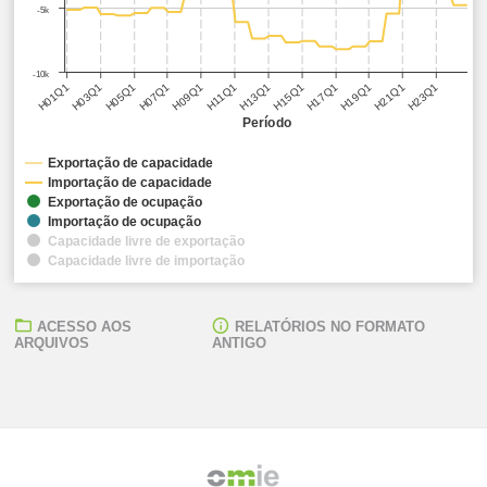
-5k
-10k
H05Q1
H11Q1
H17Q1
H23Q1
H01Q1
H07Q1
H13Q1
H19Q1
H03Q1
H09Q1
H15Q1
H21Q1
Período
Exportação de capacidade
Importação de capacidade
Exportação de ocupação
Importação de ocupação
Capacidade livre de exportação
Capacidade livre de importação
ACESSO AOS
RELATÓRIOS NO FORMATO
ARQUIVOS
ANTIGO