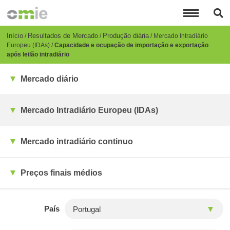
Passar
para
o
conteúdo
Breadcrumb
Início
Resultados de Mercado
Produção diária
Mercado Intradiário
principal
Europeu (IDAs)
Capacidade e ocupação de importação e exportação
após leilão intradiário
Mercado diário
Mercado Intradiário Europeu (IDAs)
Mercado intradiário continuo
Preços finais médios
País