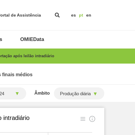
ortal de Assistência
es
pt
en
s
OMIEData
ação após leilão intradiário
 finais médios
Âmbito
Produção diária
intradiário