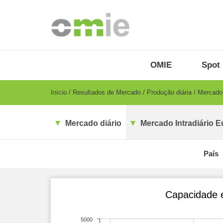
Passar
para
o
conteúdo
principal
OMIE
Menu
OMIE
Spot 
-
PT
Breadcrumb
Início
Resultados de Mercado
Produção diária
Mercado 
Mercado diário
Mercado Intradiário E
País
Capacidade e
5000