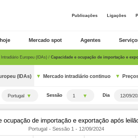
Publicações
Ligações
P
hoje
Mercado spot
Agentes
Serviço
Intradiário Europeu (IDAs)
Capacidade e ocupação de importação e export
uropeu (IDAs)
Mercado intradiário continuo
Preços
Sessão
Dia
Portugal
1
 ocupação de importação e exportação após leilão 
Portugal - Sessão 1 - 12/09/2024