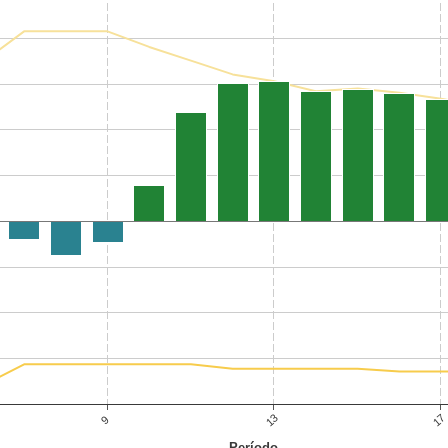
13
17
9
Período