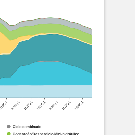
18Q1
H19Q1
H20Q1
H21Q1
H22Q1
H23Q1
H24Q1
Ciclo combinado
Cogeração/Desperdício/Mini-hidráulico