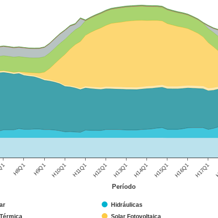
Q1
H8Q1
H9Q1
H10Q1
H11Q1
H12Q1
H13Q1
H14Q1
H15Q1
H16Q1
H17Q1
H
Período
ar
Hidráulicas
 Térmica
Solar Fotovoltaica