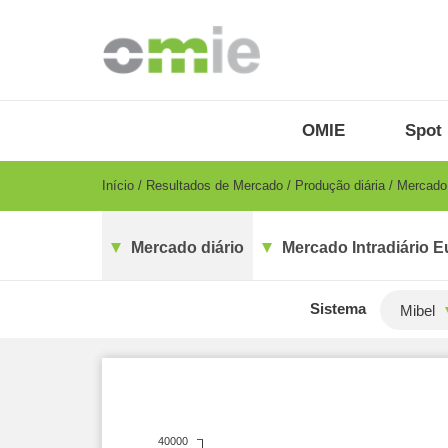
Passar
para
o
conteúdo
principal
OMIE
Menu
OMIE
Spot 
-
PT
Breadcrumb
Início
Resultados de Mercado
Produção diária
Mercado 
Mercado diário
Mercado Intradiário E
Sistema
Mibel
40000