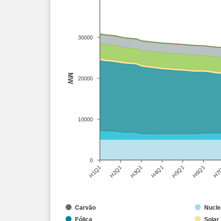
30000
MW
20000
10000
0
H3Q1
H4Q1
H5Q1
H6Q1
H7
H1Q1
H2Q1
Carvão
Nucle
Eólica
Solar