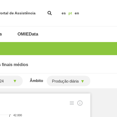
ortal de Assistência
es
pt
en
s
OMIEData
 finais médios
Âmbito
Produção diária
42.000