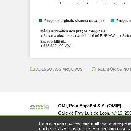
1
2
3
4
5
6
7
8
Preços marginais sistema espanhol
Preços m
Média aritmética dos preços marginais:
● Sistema elé
Energia MIBEL:
● 585.382,100 MWh
ACESSO AOS ARQUIVOS
RELATÓRIOS NO
OMI, Polo Español S.A. (OMIE)
Calle de Fray Luis de León, n.º 13, 2
Este site usa cookies para melhorar sua experiê
conhecer as visitas ao site. Em nenhum caso são