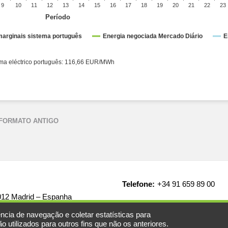
9
10
11
12
13
14
15
16
17
18
19
20
21
22
23
Período
arginais sistema português
Energia negociada Mercado Diário
E
ctrico espanhol: 116,66 EUR/MWh ● Sistema eléctrico português: 116,66 EUR/MWh
 FORMATO ANTIGO
Telefone:
+34 91 659 89 00
8012 Madrid – Espanha
ncia de navegação e coletar estatísticas para
 utilizados para outros fins que não os anteriores.