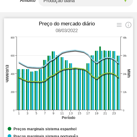
Âmbito
Preço do mercado diário
08/03/2022
800
48k
600
36k
EUR/MWh
MWh
400
24k
200
12k
0
0
1
3
5
7
9
11
13
15
17
19
21
23
Período
Preços marginais sistema espanhol
Preços marginais sistema português