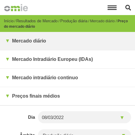
Passar
para
o
conteúdo
Breadcrumb
Início
Resultados de Mercado
Produção diária
Mercado diário
Preço
principal
do mercado diário
Mercado diário
Mercado Intradiário Europeu (IDAs)
Mercado intradiário continuo
Preços finais médios
Dia