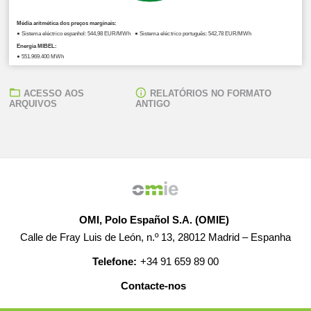
Média aritmética dos preços marginais:
● Sistema eléctrico espanhol: 544,98 EUR/MWh ● Sistema eléctrico português: 542,78 EUR/MWh
Energia MIBEL:
● 551.969,400 MWh
ACESSO AOS
RELATÓRIOS NO FORMATO
ARQUIVOS
ANTIGO
OMI, Polo Español S.A. (OMIE)
Calle de Fray Luis de León, n.º 13, 28012 Madrid – Espanha
Telefone:
+34 91 659 89 00
Contacte-nos