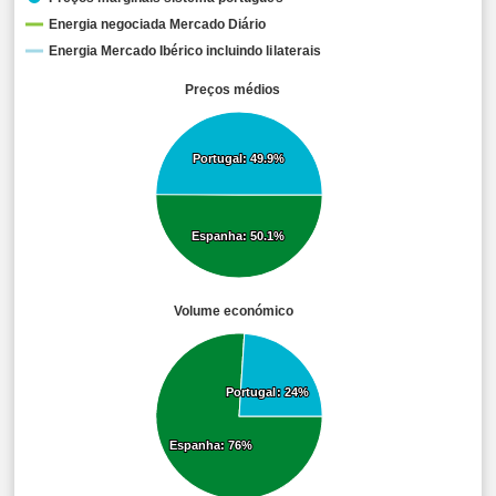
Energia negociada Mercado Diário
Energia Mercado Ibérico incluindo lilaterais
Preços médios
Portugal: 49.9%
Portugal: 49.9%
Espanha: 50.1%
Espanha: 50.1%
Volume económico
Portugal: 24%
Portugal: 24%
Espanha: 76%
Espanha: 76%