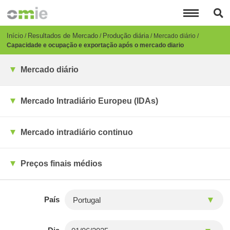
Passar
para
o
conteúdo
Breadcrumb
Início
Resultados de Mercado
Produção diária
Mercado diário
principal
Capacidade e ocupação e exportação após o mercado diario
Mercado diário
Mercado Intradiário Europeu (IDAs)
Mercado intradiário continuo
Preços finais médios
País