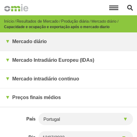
Passar
para
o
conteúdo
Breadcrumb
Início
Resultados de Mercado
Produção diária
Mercado diário
principal
Capacidade e ocupação e exportação após o mercado diario
Mercado diário
Mercado Intradiário Europeu (IDAs)
Mercado intradiário continuo
Preços finais médios
País