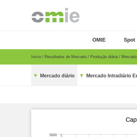
Passar
para
o
conteúdo
principal
OMIE
Menu
OMIE
Spot 
-
PT
Breadcrumb
Início
Resultados de Mercado
Produção diária
Mercado 
Mercado diário
Mercado Intradiário E
Cap
5000