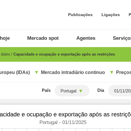
Publicações
Ligações
P
hoje
Mercado spot
Agentes
Serviço
diário
Capacidade e ocupação e exportação após as restrições
uropeu (IDAs)
Mercado intradiário continuo
Preços
País
Dia
Portugal
acidade e ocupação e exportação após as restriç
Portugal - 01/11/2025