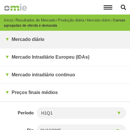
Passar
para
o
conteúdo
Breadcrumb
Início
Resultados de Mercado
Produção diária
Mercado diário
Curvas
principal
agregadas de oferda e demanda
Mercado diário
Mercado Intradiário Europeu (IDAs)
Mercado intradiário continuo
Preços finais médios
Período