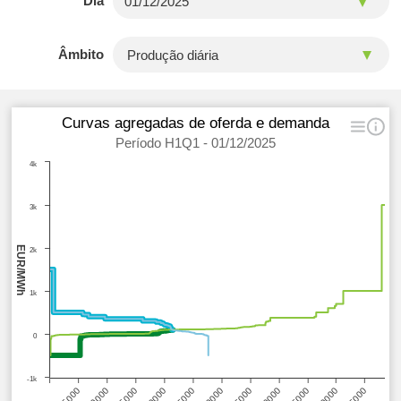
Dia
Âmbito
Curvas agregadas de oferda e demanda
Período H1Q1 - 01/12/2025
4k
3k
EUR/MWh
2k
1k
0
-1k
55000
40000
25000
10000
50000
35000
20000
5000
45000
30000
15000