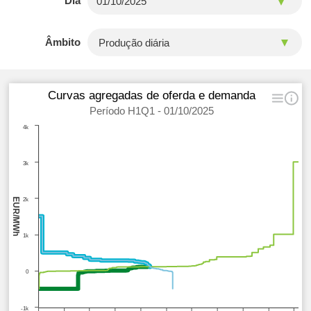
Dia
Âmbito
Curvas agregadas de oferda e demanda
Período H1Q1 - 01/10/2025
4k
3k
EUR/MWh
2k
1k
0
-1k