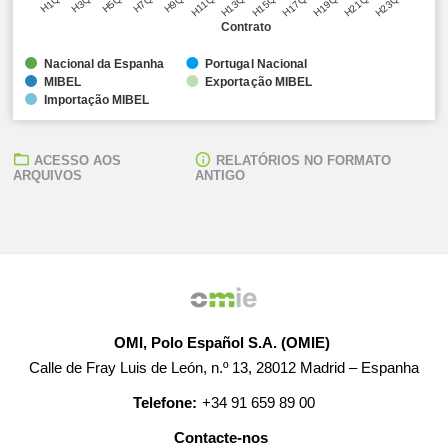
H1Q1
H3Q1
H5Q1
H7Q1
H9Q1
H11Q1
H13Q1
H15Q1
H17Q1
H19Q1
H21Q1
H23Q1
Contrato
Nacional da Espanha
Portugal Nacional
MIBEL
Exportação MIBEL
Importação MIBEL
ACESSO AOS
RELATÓRIOS NO FORMATO
ARQUIVOS
ANTIGO
OMI, Polo Español S.A. (OMIE)
Calle de Fray Luis de León, n.º 13, 28012 Madrid – Espanha
Telefone:
+34 91 659 89 00
Contacte-nos