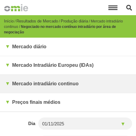
Passar
para
o
conteúdo
Breadcrumb
Início
Resultados de Mercado
Produção diária
Mercado intradiário
principal
continuo
Negociado no mercado contínuo intradiário por área de
negociação
Mercado diário
Mercado Intradiário Europeu (IDAs)
Mercado intradiário continuo
Preços finais médios
Dia