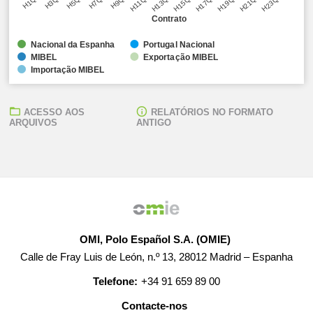
H5Q1
H11Q1
H17Q1
H23Q1
H3Q1
H9Q1
H15Q1
H21Q1
H1Q1
H7Q1
H13Q1
H19Q1
Contrato
Nacional da Espanha
Portugal Nacional
MIBEL
Exportação MIBEL
Importação MIBEL
ACESSO AOS
RELATÓRIOS NO FORMATO
ARQUIVOS
ANTIGO
OMI, Polo Español S.A. (OMIE)
Calle de Fray Luis de León, n.º 13, 28012 Madrid – Espanha
Telefone:
+34 91 659 89 00
Contacte-nos